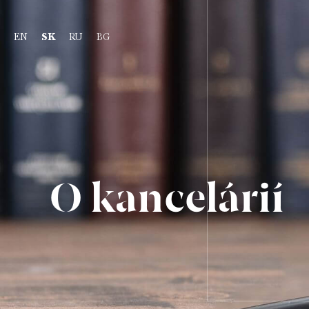
EN
SK
RU
BG
O kancelárií