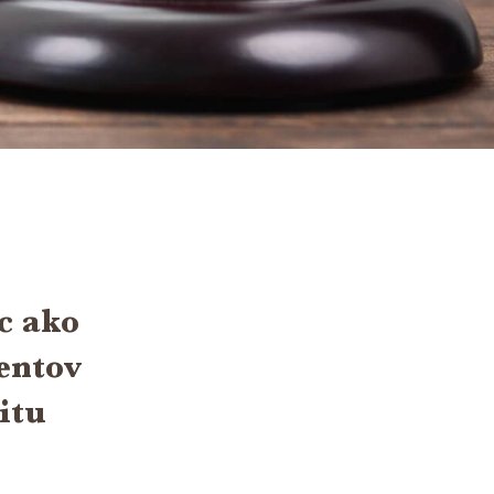
c ako
ientov
itu